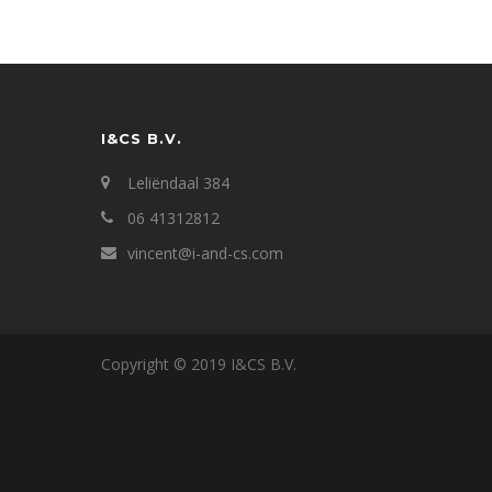
I&CS B.V.
Leliëndaal 384
06 41312812
vincent@i-and-cs.com
Copyright © 2019 I&CS B.V.