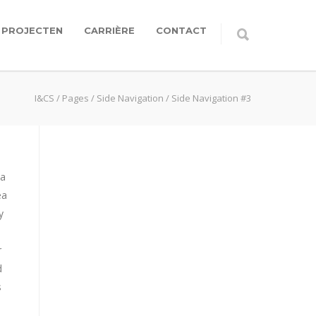
PROJECTEN
CARRIÈRE
CONTACT
I&CS
/
Pages
/
Side Navigation
/
Side Navigation #3
na
ea
y
r
d
s